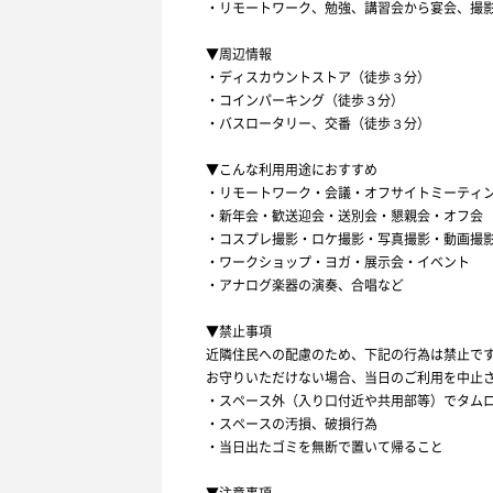
・リモートワーク、勉強、講習会から宴会、撮
▼周辺情報
・ディスカウントストア（徒歩３分）
・コインパーキング（徒歩３分）
・バスロータリー、交番（徒歩３分）
▼こんな利用用途におすすめ
・リモートワーク・会議・オフサイトミーティ
・新年会・歓送迎会・送別会・懇親会・オフ会
・コスプレ撮影・ロケ撮影・写真撮影・動画撮
・ワークショップ・ヨガ・展示会・イベント
・アナログ楽器の演奏、合唱など
▼禁止事項
近隣住民への配慮のため、下記の行為は禁止で
お守りいただけない場合、当日のご利用を中止
・スペース外（入り口付近や共用部等）でタム
・スペースの汚損、破損行為
・当日出たゴミを無断で置いて帰ること
▼注意事項