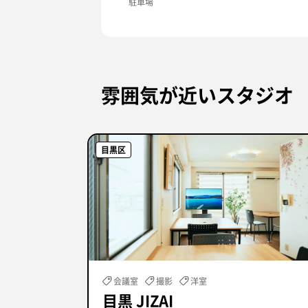
駐車場
雰囲気が近いスタジオ
目黒区
会議室
撮影
洋室
目黒 JIZAI