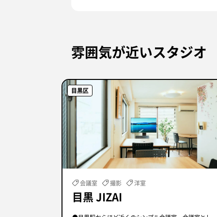
雰囲気が近いスタジオ
目黒区
会議室
撮影
洋室
目黒 JIZAI