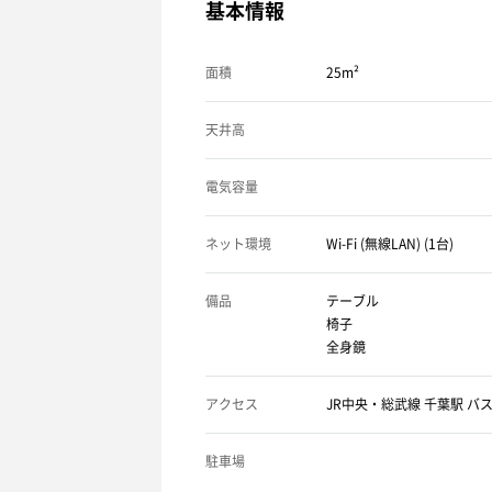
基本情報
面積
25m²
天井高
電気容量
ネット環境
Wi-Fi (無線LAN) (1台)
備品
テーブル
椅子
全身鏡
アクセス
JR中央・総武線 千葉駅 バス
駐車場