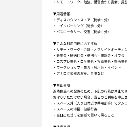
・リモートワーク、勉強、講習会から宴会、撮
▼周辺情報
・ディスカウントストア（徒歩３分）
・コインパーキング（徒歩３分）
・バスロータリー、交番（徒歩３分）
▼こんな利用用途におすすめ
・リモートワーク・会議・オフサイトミーティ
・新年会・歓送迎会・送別会・懇親会・オフ会
・コスプレ撮影・ロケ撮影・写真撮影・動画撮
・ワークショップ・ヨガ・展示会・イベント
・アナログ楽器の演奏、合唱など
▼禁止事項
近隣住民への配慮のため、下記の行為は禁止で
お守りいただけない場合、当日のご利用を中止
・スペース外（入り口付近や共用部等）でタム
・スペースの汚損、破損行為
・当日出たゴミを無断で置いて帰ること
▼注意事項